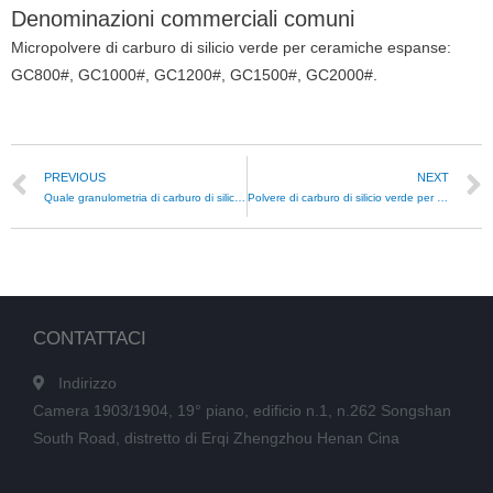
Denominazioni commerciali comuni
Micropolvere di carburo di silicio verde per ceramiche espanse:
GC800#, GC1000#, GC1200#, GC1500#, GC2000#.
PREVIOUS
NEXT
Quale granulometria di carburo di silicio verde viene utilizzata per i componenti ceramici?
Polvere di carburo di silicio verde per la rettifica della plastica
CONTATTACI
Indirizzo
Camera 1903/1904, 19° piano, edificio n.1, n.262 Songshan
South Road, distretto di Erqi Zhengzhou Henan Cina