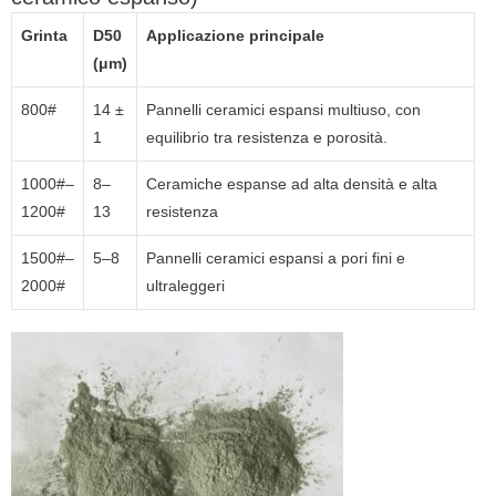
Grinta
D50
Applicazione principale
(μm)
800#
14 ±
Pannelli ceramici espansi multiuso, con
1
equilibrio tra resistenza e porosità.
1000#–
8–
Ceramiche espanse ad alta densità e alta
1200#
13
resistenza
1500#–
5–8
Pannelli ceramici espansi a pori fini e
2000#
ultraleggeri